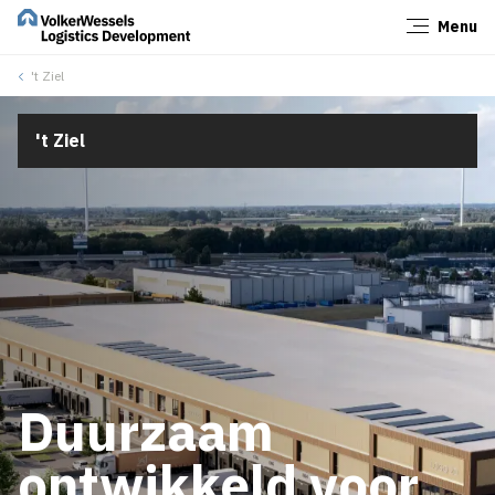
Menu
Sluiten
't Ziel
't Ziel
Duurzaam
ontwikkeld voor