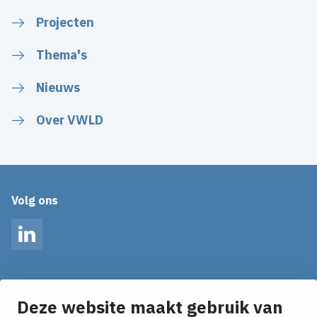
Projecten
Thema's
Nieuws
Over VWLD
Volg ons
LinkedIn
Op de hoogte blijven van het laatste nieuws?
Ontvang onze nieuws alerts in je mailbox!
Deze website maakt gebruik van