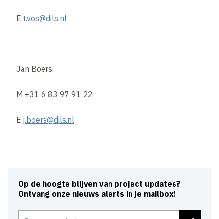
E
t.vos@dils.nl
Jan Boers
M +31 6 83 97 91 22
E
j.boers@dils.nl
Op de hoogte blijven van project updates?
Ontvang onze nieuws alerts in je mailbox!
E-mailadres