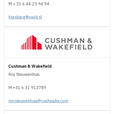
M + 31 6 44 25 94 94
htenberg@vwld.nl
Cushman & Wakefield
Roy Nieuwenhuis
M +31 6 31 913789
roy.nieuwenhuis@cushwake.com