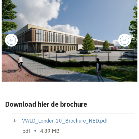
previous
next
Download hier de brochure
VWLD_Londen 10_Brochure_NED.pdf
•
pdf
4.89 MB