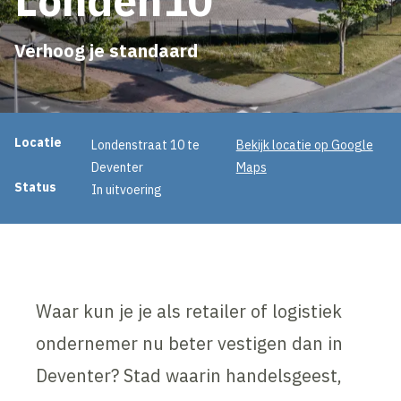
Verhoog je standaard
Projectinformatie
Locatie
Londenstraat 10 te
Bekijk locatie op Google
Deventer
Maps
Status
In uitvoering
Waar kun je je als retailer of logistiek
ondernemer nu beter vestigen dan in
Deventer? Stad waarin handelsgeest,