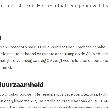
unnen versterken. Het resultaat: een gebouw dat 
n
 van Hoofddorp maakt Hello World tot een krachtige schakel i
e minuten afstand en directe aansluiting op de A4, biedt het
e nabijheid van hoogwaardig OV zorgt voor uitstekende bereik
smarkt.
 duurzaamheid
op circulair bouwen. Het energie-positieve complex draait volle
n energievoorziening. De cradle-to-cradle aanpak en BREEAM-
iet-giftige bouwmaterialen tot herbruikbare componenten cr