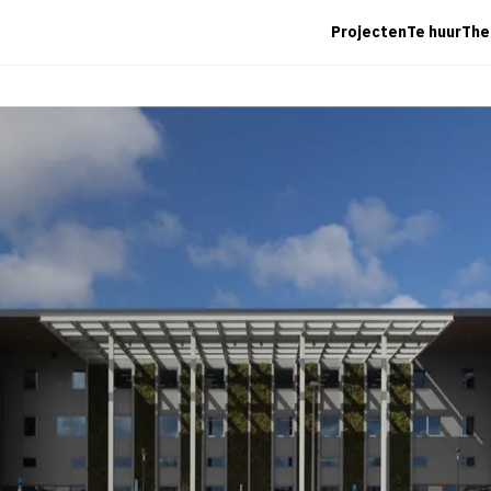
Projecten
Te huur
The