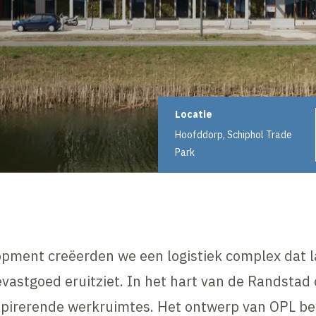
Projectinformati
Locatie
Hoofddorp, Schiphol Trade
Park
pment creëerden we een logistiek complex dat l
evastgoed eruitziet. In het hart van de Randstad
spirerende werkruimtes. Het ontwerp van OPL bew