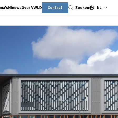
Sluiten
Contact
Zoeken
NL
ma's
Nieuws
Over VWLD