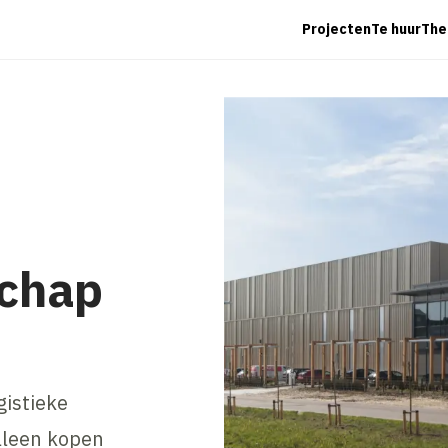
Projecten
Te huur
The
chap
gistieke
lleen kopen