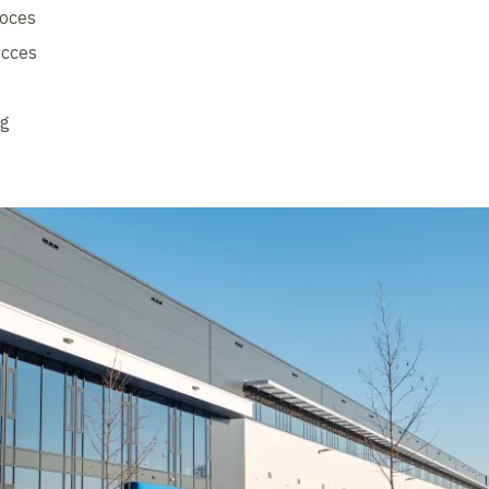
roces
ucces
ng