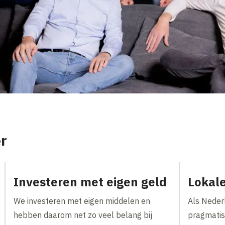
r
Investeren met eigen geld
Lokale
We investeren met eigen middelen en
Als Nederl
hebben daarom net zo veel belang bij
pragmatis