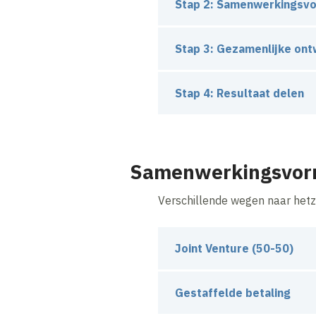
Stap 2: Samenwerkingsv
Op basis van uw wensen en
Stap 3: Gezamenlijke ont
We ontwikkelen transparant 
Stap 4: Resultaat delen
Bij een succesvol project p
hebben.
Samenwerkingsvo
Verschillende wegen naar hetz
Joint Venture (50-50)
Ideaal voor: Ondernemers die
Gestaffelde betaling