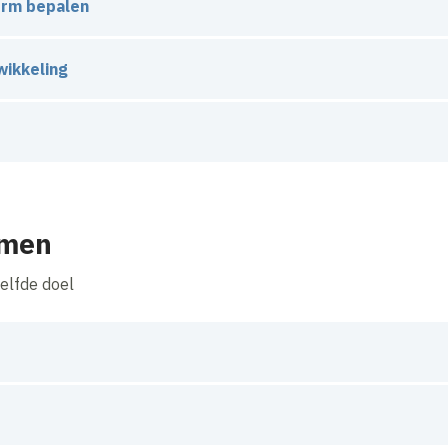
orm bepalen
 de locatie bespreken we welke vorm van samenwerking het b
wikkeling
samen - van ontwerp tot realisatie. U blijft betrokken bij bel
rofiteren we beide van het resultaat, volgens de afspraken d
rmen
elfde doel
 volledig mee willen in de ontwikkeling