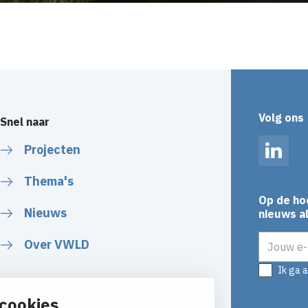
Volg ons
Snel naar
Projecten
Linked
Thema's
Op de ho
Nieuws
nieuws al
E-mailadr
Over VWLD
Ik ga 
cookies