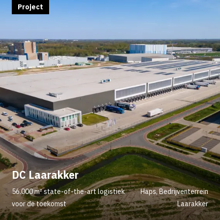
Project
DC Laarakker
56.000 m² state-of-the-art logistiek
Haps, Bedrijventerrein
voor de toekomst
Laarakker