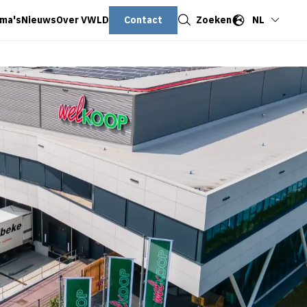
Sluiten
Contact
Zoeken
NL
ma's
Nieuws
Over VWLD