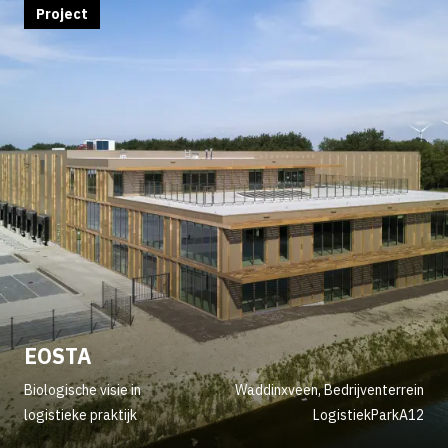
Project
EOSTA
Biologische visie in
Waddinxveen, Bedrijventerrein
logistieke praktijk
LogistiekParkA12