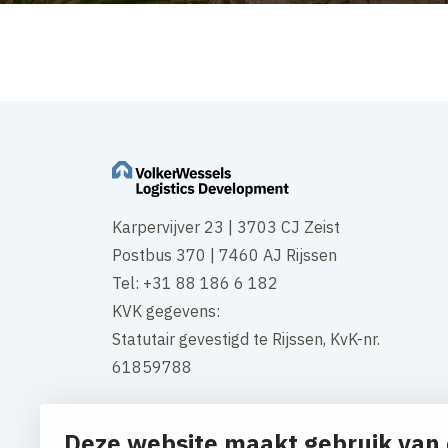
Karpervijver 23 | 3703 CJ Zeist
Postbus 370 | 7460 AJ Rijssen
Tel: +31 88 186 6 182
KVK gegevens:
Statutair gevestigd te Rijssen, KvK-nr.
61859788
Openingstijden kantoor:
Deze website maakt gebruik van 
Maandag t/m vrijdag 7:30 – 18:00