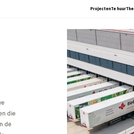
Projecten
Te huur
The
we
en die
an de